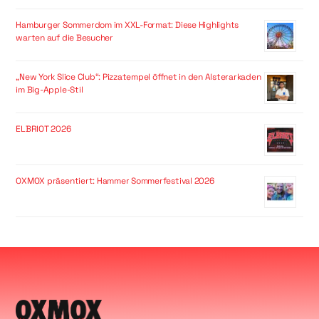
Hamburger Sommerdom im XXL-Format: Diese Highlights
warten auf die Besucher
„New York Slice Club“: Pizzatempel öffnet in den Alsterarkaden
im Big-Apple-Stil
ELBRIOT 2026
OXMOX präsentiert: Hammer Sommerfestival 2026