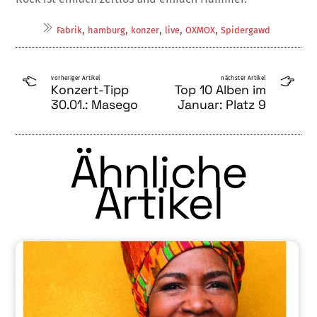
,
,
,
,
,
Fabrik
hamburg
konzer
live
OXMOX
Spidergawd
vorheriger Artikel
nächster Artikel
Konzert-Tipp
Top 10 Alben im
30.01.: Masego
Januar: Platz 9
Ähnliche
Artikel