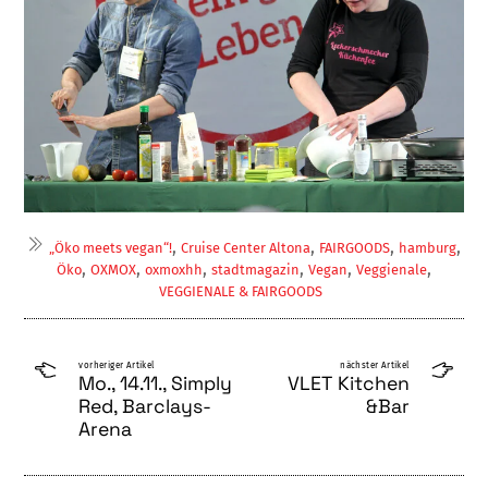
,
,
,
,
„Öko meets vegan“!
Cruise Center Altona
FAIRGOODS
hamburg
,
,
,
,
,
,
Öko
OXMOX
oxmoxhh
stadtmagazin
Vegan
Veggienale
VEGGIENALE & FAIRGOODS
vorheriger Artikel
nächster Artikel
Mo., 14.11., Simply
VLET Kitchen
Red, Barclays-
&Bar
Arena