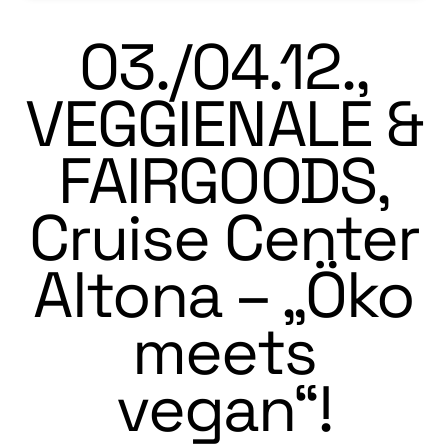
03./04.12.,
VEGGIENALE &
FAIRGOODS,
Cruise Center
Altona – „Öko
meets
vegan“!