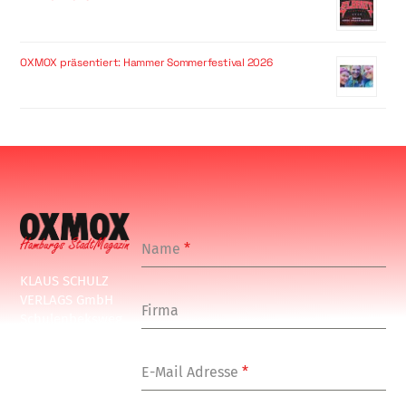
OXMOX präsentiert: Hammer Sommerfestival 2026
Name
*
KLAUS SCHULZ
VERLAGS GmbH
Firma
Schulenbeksweg
1
20535 Hamburg
E-Mail Adresse
*
Tel: +49-(0)-40-