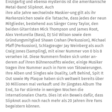
Einzigartig und ebenso mysteriös ist die amerikanische
Metal-Band Slipknot. Auch
ihre alle Jahre wechselnde Maskier-ung gilt als ihr
Markenzeichen sowie die Tatsache, dass jedes der neun
Mitglieder, bestehend aus Sänger Corey Taylor, den
beiden Gitarristen Mick Thompson und James Root,
Alex Venturella (Bass), DJ Sid Wilson sowie dem
Gründungsmitglied Shawn Crahan (Perkussion), Michael
Pfaff (Perkussion), Schlagzeuger Jay Weinberg als auch
Craig Jones (Sampling), mit einer Nummer von 0 bis 8
versehen ist. Diese Nummern finden sich unter an-
derem auf ihren Bühnenoutfits wieder, einige Musiker
tragen ihre Nummer auch in Form von Tätowierungen.
Ihre Alben und Singles wie Duality, Left Behind, Spit It
Out sowie My Plaque haben sich weltweit bereits über
30 Millionen mal verkauft und ihr jüngstes Album The
End, So Far stürmte in wenigen Wochen die
internationalen Charts. Dies ist ein Beweis dafür, dass
Slipknot auch noch nach mehr als 20 Jahren ihre Fans
begeistern können.