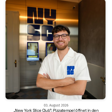
03
.
August
2026
„New York Slice Club“: Pizzatempel öffnet in den