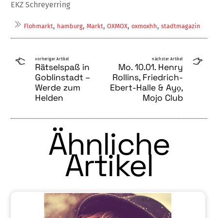
EKZ Schreyerring
,
,
,
,
,
Flohmarkt
hamburg
Markt
OXMOX
oxmoxhh
stadtmagazin
vorheriger Artikel
nächster Artikel
Rätselspaß in
Mo. 10.01. Henry
Goblinstadt –
Rollins, Friedrich-
Werde zum
Ebert-Halle & Ayọ,
Helden
Mojo Club
Ähnliche
Artikel