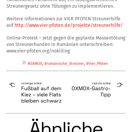
Streunergesetz ohne Tötungen zu implementieren.
Weitere Informationen zur VIER PFOTEN Streunerhilfe
auf
http://www.vier-pfoten.de/projekte/streunerhilfe/
Online-Protest – Jetzt gegen die geplante Massentötung
von Streunerhunden in Rumänien unterschreiben:
www.vier-pfoten.org/nokilling
,
,
#OXMOX
#rumänische_Streuner
#Vier_Pfoten
vorheriger Artikel
nächster Artikel
Fußball auf dem
OXMOX-Gastro-
Kiez – viele Flats
Tipp
blei­ben schwarz
Ähnliche