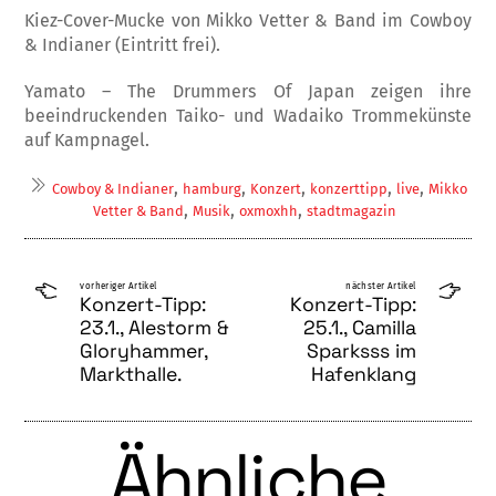
Kiez-Cover-Mucke von Mikko Vetter & Band im Cowboy
& Indianer (Eintritt frei).
Yamato – The Drummers Of Japan zeigen ihre
beeindruckenden Taiko- und Wadaiko Trommekünste
auf Kampnagel.
,
,
,
,
,
Cowboy & Indianer
hamburg
Konzert
konzerttipp
live
Mikko
,
,
,
Vetter & Band
Musik
oxmoxhh
stadtmagazin
vorheriger Artikel
nächster Artikel
Konzert-Tipp:
Konzert-Tipp:
23.1., Alestorm &
25.1., Camilla
Gloryhammer,
Sparksss im
Markthalle.
Hafenklang
Ähnliche