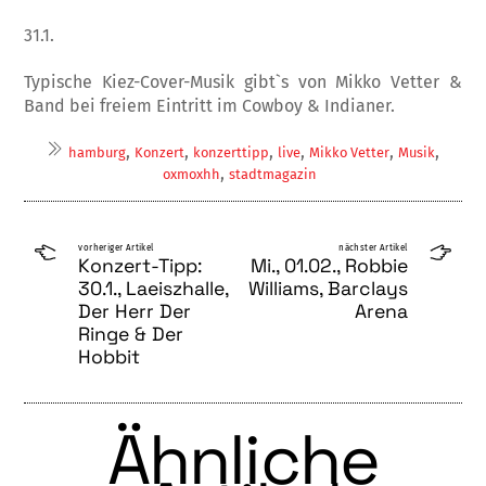
31.1.
Typische Kiez-Cover-Musik gibt`s von Mikko Vetter &
Band bei freiem Eintritt im Cowboy & Indianer.
,
,
,
,
,
,
hamburg
Konzert
konzerttipp
live
Mikko Vetter
Musik
,
oxmoxhh
stadtmagazin
vorheriger Artikel
nächster Artikel
Konzert-Tipp:
Mi., 01.02., Robbie
30.1., Laeiszhalle,
Williams, Barclays
Der Herr Der
Arena
Ringe & Der
Hobbit
Ähnliche