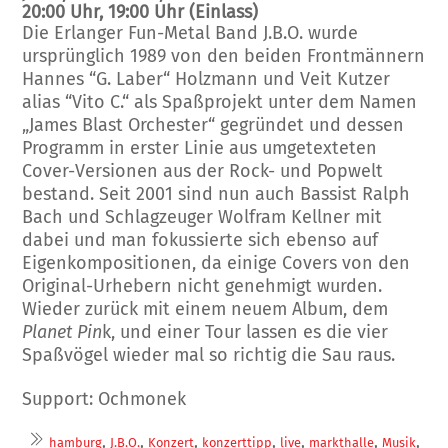
20:00 Uhr, 19:00 Uhr (Einlass)
Die Erlanger Fun-Metal Band J.B.O. wurde
ursprünglich 1989 von den beiden Frontmännern
Hannes “G. Laber“ Holzmann und Veit Kutzer
alias “Vito C.“ als Spaßprojekt unter dem Namen
„James Blast Orchester“ gegründet und dessen
Programm in erster Linie aus umgetexteten
Cover-Versionen aus der Rock- und Popwelt
bestand. Seit 2001 sind nun auch Bassist Ralph
Bach und Schlagzeuger Wolfram Kellner mit
dabei und man fokussierte sich ebenso auf
Eigenkompositionen, da einige Covers von den
Original-Urhebern nicht genehmigt wurden.
Wieder zurück mit einem neuem Album, dem
Planet Pin
k, und einer Tour lassen es die vier
Spaßvögel wieder mal so richtig die Sau raus.
Support: Ochmonek
,
,
,
,
,
,
,
hamburg
J.B.O.
Konzert
konzerttipp
live
markthalle
Musik