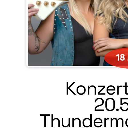
18
Konzert
20.
Thundermot