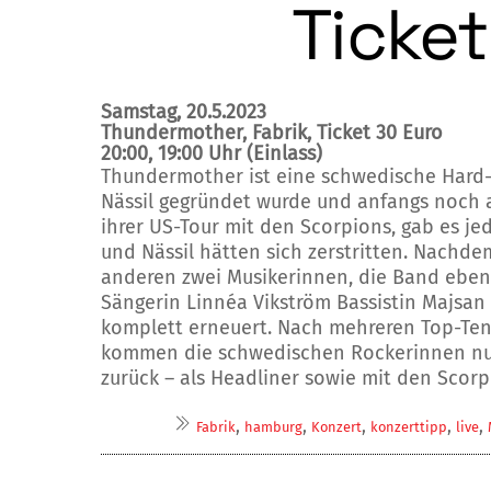
Ticket
Samstag, 20.5.2023
Thundermother, Fabrik, Ticket 30 Euro
20:00, 19:00 Uhr (Einlass)
Thundermother ist eine schwedische Hard-R
Nässil gegründet wurde und anfangs noch
ihrer US-Tour mit den Scorpions, gab es je
und Nässil hätten sich zerstritten. Nachdem
anderen zwei Musikerinnen, die Band eben
Sängerin Linnéa Vikström Bassistin Majsan
komplett erneuert. Nach mehreren Top-Ten
kommen die schwedischen Rockerinnen nu
zurück – als Headliner sowie mit den Scorp
,
,
,
,
,
Fabrik
hamburg
Konzert
konzerttipp
live