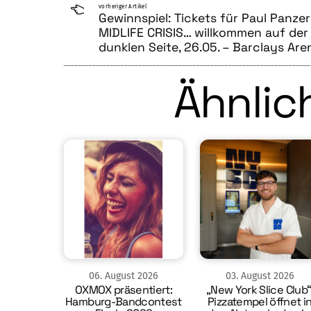
vorheriger Artikel
Gewinnspiel: Tickets für Paul Panzer
MIDLIFE CRISIS… willkommen auf der
dunklen Seite, 26.05. – Barclays Are
Ähnlich
06
.
August
2026
03
.
August
2026
OXMOX präsentiert:
„New York Slice Club“
Hamburg-Bandcontest
Pizzatempel öffnet i