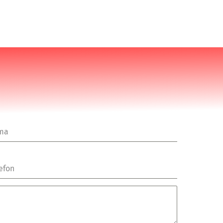
rma
efon