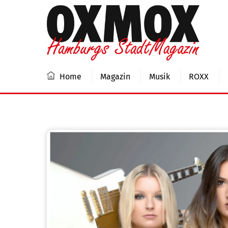
Skip
to
content
Home
Magazin
Musik
ROXX