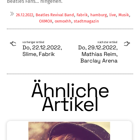
Beatles Fans… hingehen.
,
,
,
,
,
,
26.12.2022
Beatles Revival Band
Fabrik
hamburg
live
Musik
,
,
OXMOX
oxmoxhh
stadtmagazin
vorheriger Artikel
nächster Artikel
Do, 22.12.2022,
Do, 29.12.2022,
Slime, Fabrik
Mathias Reim,
Barclay Arena
Ähnliche
Artikel