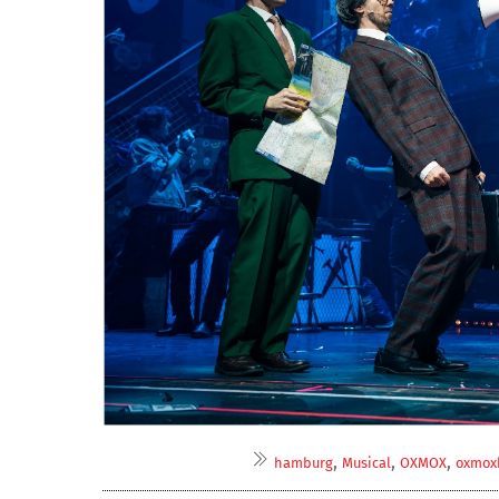
,
,
,
hamburg
Musical
OXMOX
oxmox