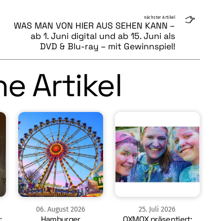
nächster Artikel
WAS MAN VON HIER AUS SEHEN KANN –
ab 1. Juni digital und ab 15. Juni als
DVD & Blu-ray – mit Gewinnspiel!
e Artikel
06
.
August
2026
25
.
Juli
2026
:
Hamburger
OXMOX präsentiert: