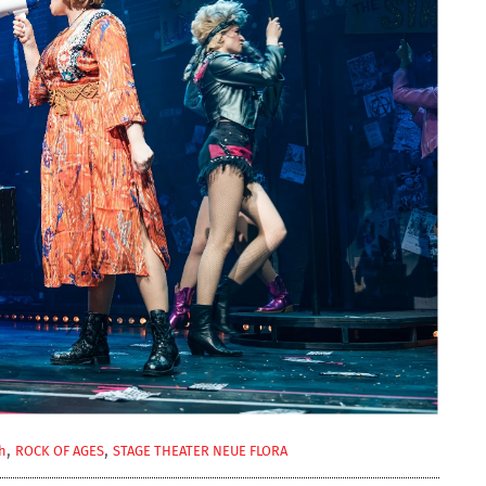
,
,
h
ROCK OF AGES
STAGE THEATER NEUE FLORA