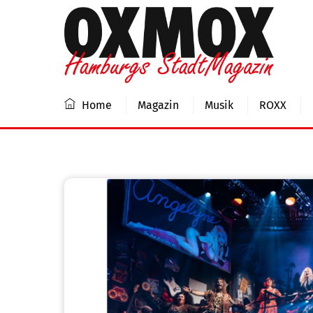
Skip
to
content
Home
Magazin
Musik
ROXX