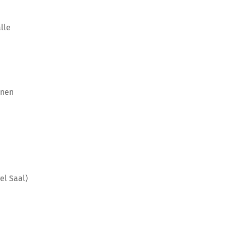
lle
nnen
el Saal)