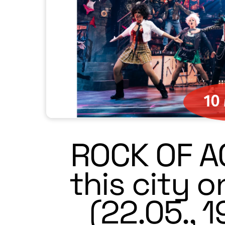
10
ROCK OF AG
this city on
(22.05., 