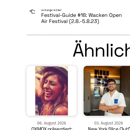
vorheriger Artikel
Festival-Guide #18: Wacken Open
Air Festival (2.8.-5.8.23)
Ähnlich
06
.
August
2026
03
.
August
2026
OXMOX präsentiert:
„New York Slice Club“