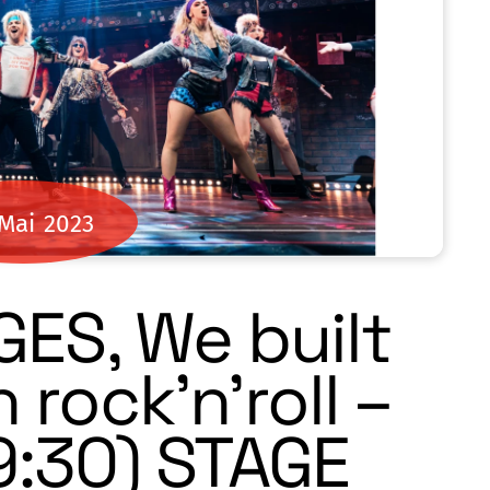
Mai
2023
ES, We built
 rock’n’roll –
19:30) STAGE