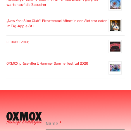
warten auf die Besucher
„New York Slice Club“: Pizzatempel öffnet in den Alsterarkaden
im Big-Apple-Stil
ELBRIOT 2026
OXMOX präsentiert: Hammer Sommerfestival 2026
Name
*