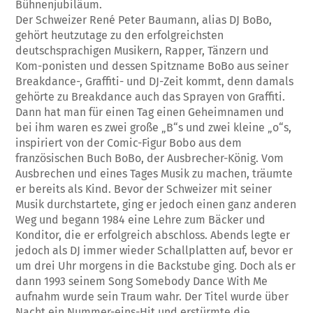
Bühnenjubiläum.
Der Schweizer René Peter Baumann, alias DJ BoBo,
gehört heutzutage zu den erfolgreichsten
deutschsprachigen Musikern, Rapper, Tänzern und
Kom-ponisten und dessen Spitzname BoBo aus seiner
Breakdance-, Graffiti- und DJ-Zeit kommt, denn damals
gehörte zu Breakdance auch das Sprayen von Graffiti.
Dann hat man für einen Tag einen Geheimnamen und
bei ihm waren es zwei große „B“s und zwei kleine „o“s,
inspiriert von der Comic-Figur Bobo aus dem
französischen Buch BoBo, der Ausbrecher-König. Vom
Ausbrechen und eines Tages Musik zu machen, träumte
er bereits als Kind. Bevor der Schweizer mit seiner
Musik durchstartete, ging er jedoch einen ganz anderen
Weg und begann 1984 eine Lehre zum Bäcker und
Konditor, die er erfolgreich abschloss. Abends legte er
jedoch als DJ immer wieder Schallplatten auf, bevor er
um drei Uhr morgens in die Backstube ging. Doch als er
dann 1993 seinem Song Somebody Dance With Me
aufnahm wurde sein Traum wahr. Der Titel wurde über
Nacht ein Nummer-eins-Hit und erstürmte die