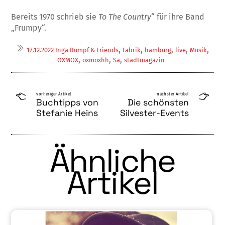
Bereits 1970 schrieb sie
To The Country
“ für ihre Band
„Frumpy“.
,
,
,
,
,
17.12.2022 Inga Rumpf & Friends
Fabrik
hamburg
live
Musik
,
,
,
OXMOX
oxmoxhh
Sa
stadtmagazin
vorheriger Artikel
nächster Artikel
Buchtipps von
Die schönsten
Stefanie Heins
Silvester-Events
Ähnliche
Artikel