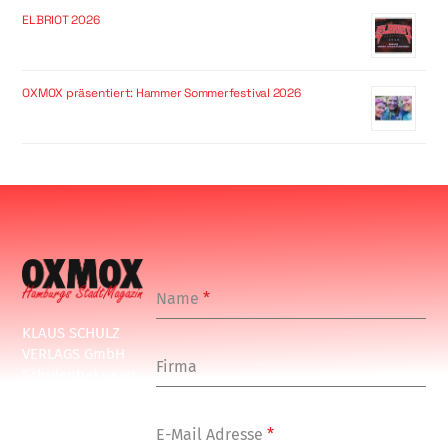
ELBRIOT 2026
OXMOX präsentiert: Hammer Sommerfestival 2026
Name
*
KLAUS SCHULZ
VERLAGS GmbH
Firma
Schulenbeksweg
1
20535 Hamburg
E-Mail Adresse
*