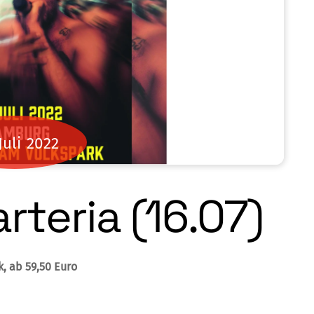
Juli
2022
rteria (16.07)
k, ab 59,50 Euro