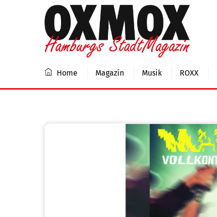
Skip
to
content
Home
Magazin
Musik
ROXX