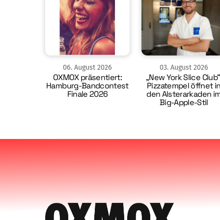
06
.
August
2026
03
.
August
2026
OXMOX präsentiert:
„New York Slice Club“
Hamburg-Bandcontest
Pizzatempel öffnet i
Finale 2026
den Alsterarkaden i
Big-Apple-Stil