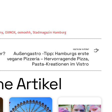
,
,
,
iny
OXMOX
oxmoxhh
Stadmagazin Hamburg
nächster Artikel
er?
Außengastro -Tipp: Hamburgs erste
vegane Pizzeria – Hervorragende Pizza,
Pasta-Kreationen im Vistro
e Artikel