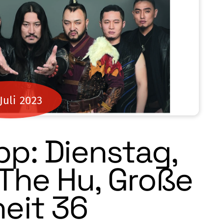
Juli
2023
pp: Dienstag,
The Hu, Große
heit 36