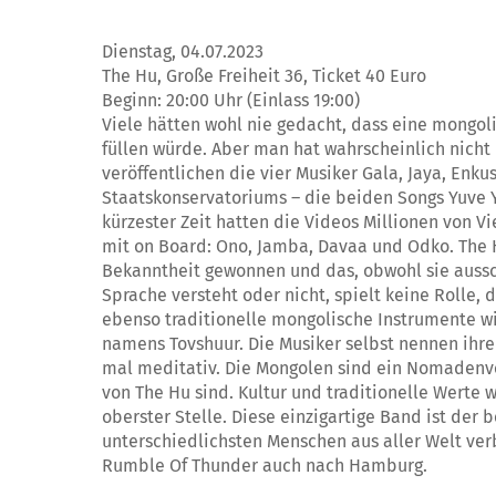
Dienstag, 04.07.2023
The Hu, Große Freiheit 36, Ticket 40 Euro
Beginn: 20:00 Uhr (Einlass 19:00)
Viele hätten wohl nie gedacht, dass eine mongo
füllen würde. Aber man hat wahrscheinlich nicht
veröffentlichen die vier Musiker Gala, Jaya, En
Staatskonservatoriums – die beiden Songs Yuve 
kürzester Zeit hatten die Videos Millionen von Vi
mit on Board: Ono, Jamba, Davaa und Odko. The 
Bekanntheit gewonnen und das, obwohl sie aussc
Sprache versteht oder nicht, spielt keine Rolle, 
ebenso traditionelle mongolische Instrumente w
namens Tovshuur. Die Musiker selbst nennen ihren
mal meditativ. Die Mongolen sind ein Nomadenvo
von The Hu sind. Kultur und traditionelle Werte w
oberster Stelle. Diese einzigartige Band ist der
unterschiedlichsten Menschen aus aller Welt ve
Rumble Of Thunder auch nach Hamburg.