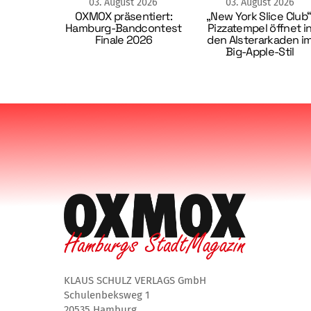
03
.
August
2026
03
.
August
2026
OXMOX präsentiert:
„New York Slice Club“
Hamburg-Bandcontest
Pizzatempel öffnet i
Finale 2026
den Alsterarkaden i
Big-Apple-Stil
KLAUS SCHULZ VERLAGS GmbH
Schulenbeksweg 1
20535 Hamburg