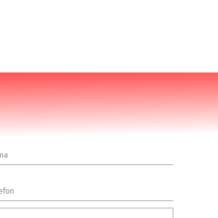
rma
efon