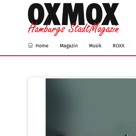
Skip
to
content
Home
Magazin
Musik
ROXX