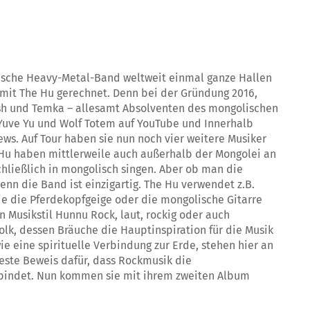
lische Heavy-Metal-Band weltweit einmal ganze Hallen
 mit The Hu gerechnet. Denn bei der Gründung 2016,
kush und Temka – allesamt Absolventen des mongolischen
Yuve Yu und Wolf Totem auf YouTube und Innerhalb
ews. Auf Tour haben sie nun noch vier weitere Musiker
Hu haben mittlerweile auch außerhalb der Mongolei an
hließlich in mongolisch singen. Aber ob man die
denn die Band ist einzigartig. The Hu verwendet z.B.
ie die Pferdekopfgeige oder die mongolische Gitarre
 Musikstil Hunnu Rock, laut, rockig oder auch
lk, dessen Bräuche die Hauptinspiration für die Musik
ie eine spirituelle Verbindung zur Erde, stehen hier an
 beste Beweis dafür, dass Rockmusik die
rbindet. Nun kommen sie mit ihrem zweiten Album