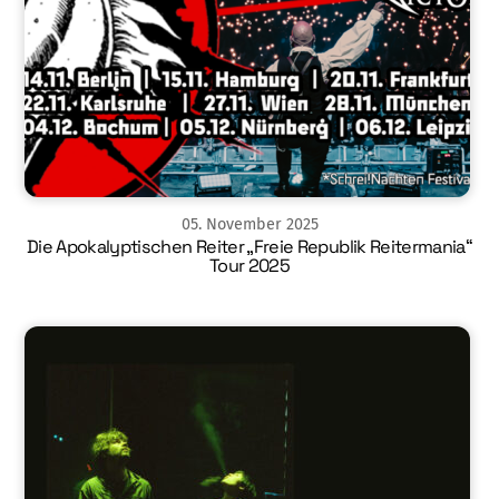
05
.
November
2025
Die Apokalyptischen Reiter „Freie Republik Reitermania“
Tour 2025