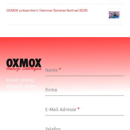
OXMOX präsentiert: Hammer Sommerfestival 2026
Name
*
KLAUS SCHULZ
VERLAGS GmbH
Firma
Schulenbeksweg
1
20535 Hamburg
E-Mail Adresse
*
Tel: +49-(0)-40-
24877-7
Fax: +49-(0)-40-
Telefon