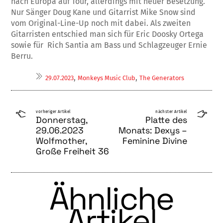
nach Europa auf Tour, allerdings mit neuer Besetzung.
Nur Sänger Doug Kane und Gitarrist Mike Snow sind
vom Original-Line-Up noch mit dabei. Als zweiten
Gitarristen entschied man sich für Eric Doosky Ortega
sowie für Rich Santia am Bass und Schlagzeuger Ernie
Berru.
,
,
29.07.2023
Monkeys Music Club
The Generators
vorheriger Artikel
nächster Artikel
Donnerstag,
Platte des
29.06.2023
Monats: Dexys –
Wolfmother,
Feminine Divine
Große Freiheit 36
Ähnliche
Artikel