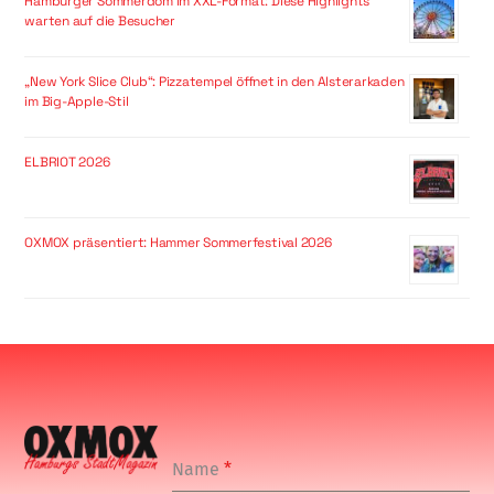
Hamburger Sommerdom im XXL-Format: Diese Highlights
warten auf die Besucher
„New York Slice Club“: Pizzatempel öffnet in den Alsterarkaden
im Big-Apple-Stil
ELBRIOT 2026
OXMOX präsentiert: Hammer Sommerfestival 2026
Name
*