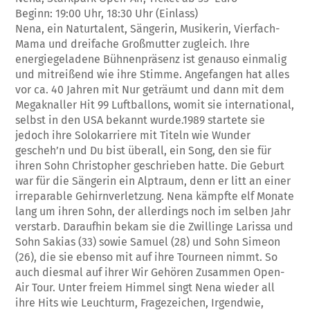
Beginn: 19:00 Uhr, 18:30 Uhr (Einlass)
Nena, ein Naturtalent, Sängerin, Musikerin, Vierfach-
Mama und dreifache Großmutter zugleich. Ihre
energiegeladene Bühnenpräsenz ist genauso einmalig
und mitreißend wie ihre Stimme. Angefangen hat alles
vor ca. 40 Jahren mit Nur geträumt und dann mit dem
Megaknaller Hit 99 Luftballons, womit sie international,
selbst in den USA bekannt wurde.1989 startete sie
jedoch ihre Solokarriere mit Titeln wie Wunder
gescheh’n und Du bist überall, ein Song, den sie für
ihren Sohn Christopher geschrieben hatte. Die Geburt
war für die Sängerin ein Alptraum, denn er litt an einer
irreparable Gehirnverletzung. Nena kämpfte elf Monate
lang um ihren Sohn, der allerdings noch im selben Jahr
verstarb. Daraufhin bekam sie die Zwillinge Larissa und
Sohn Sakias (33) sowie Samuel (28) und Sohn Simeon
(26), die sie ebenso mit auf ihre Tourneen nimmt. So
auch diesmal auf ihrer Wir Gehören Zusammen Open-
Air Tour. Unter freiem Himmel singt Nena wieder all
ihre Hits wie Leuchturm, Fragezeichen, Irgendwie,