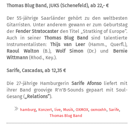
Thomas Blug Band, JUKS (Schenefeld), ab 22,- €
Der 55-jährige Saarländer gehört zu den weltbesten
Gitarristen. Unter anderem gewann er zum Geburtstag
der
Fender Stratocaster
den Titel „Stratking of Europe“.
Auch in seiner
Thomas Blug Band
sind talentierte
Instrumentalisten:
Thijs van Leer
(Hamm., Querfl.),
Raoul Walton
(B.),
Wolf Simon
(Dr.) und
Bernie
Wittmann
(Rhod., Key.).
Sarife, Cascadas, ab 12,35 €
Die 27-jährige Hamburgerin
Sarife Afonso
liefert mit
ihrer Band groovige R’n’B-Sounds gepaart mit Soul-
Gesang (
„Relations“
).
,
,
,
,
,
,
,
hamburg
Konzert
live
Musik
OXMOX
oxmoxhh
Sarife
Thomas Blug Band