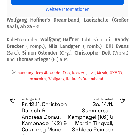
Weitere Informationen
Wolfgang Haffner’s Dreamband, Laeiszhalle (Großer
Saal), ab 34,- €
Kult-Trommler
Wolfgang Haffner
tobt sich mit
Randy
Brecker
(Tromp.),
Nils Landgren
(Tromb.),
Bill Evans
(Sax.),
Simon Oslender
(Org.),
Christopher Dell
(Vibra.)
und
Thomas Stieger
(B.) aus.
,
,
,
,
,
,
hamburg
Joey Alexander Trio
Konzert
live
Musik
OXMOX
,
oxmoxhh
Wolfgang Haffner's Dreamband
vorheriger Artikel
nächster Artikel
Fr. 12.11. Christoph
So. 14.11.
Dallach &
Summersalt,
Andreas Dorau,
Kampnagel (K6) &
Kampnagel (K2) &
Martin Tingvall,
Courtney Marie
Schloss Reinbek