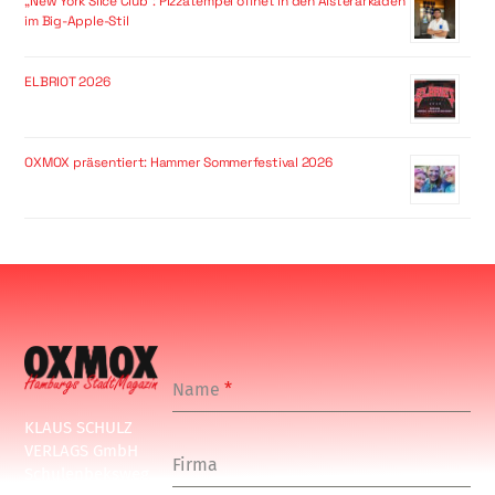
„New York Slice Club“: Pizzatempel öffnet in den Alsterarkaden
im Big-Apple-Stil
ELBRIOT 2026
OXMOX präsentiert: Hammer Sommerfestival 2026
Name
*
KLAUS SCHULZ
VERLAGS GmbH
Firma
Schulenbeksweg