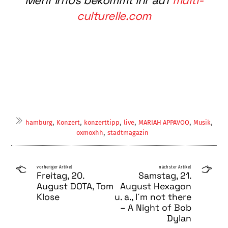
Mehr Infos bekommt ihr auf
multi-
culturelle.com
,
,
,
,
,
,
hamburg
Konzert
konzerttipp
live
MARIAH APPAVOO
Musik
,
oxmoxhh
stadtmagazin
vorheriger Artikel
nächster Artikel
Freitag, 20.
Samstag, 21.
August DOTA, Tom
August Hexagon
Klose
u. a., I´m not there
– A Night of Bob
Dylan