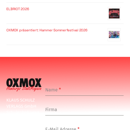
ELBRIOT 2026
OXMOX präsentiert: Hammer Sommerfestival 2026
Name
*
KLAUS SCHULZ
VERLAGS GmbH
Firma
Schulenbeksweg
1
20535 Hamburg
E-Mail Adresse
*