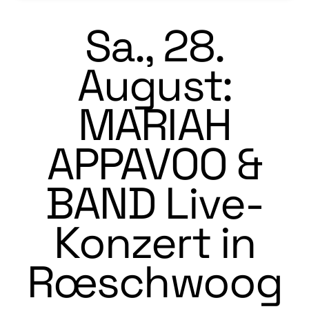
Sa., 28.
August:
MARIAH
APPAVOO &
BAND Live-
Konzert in
Rœschwoog