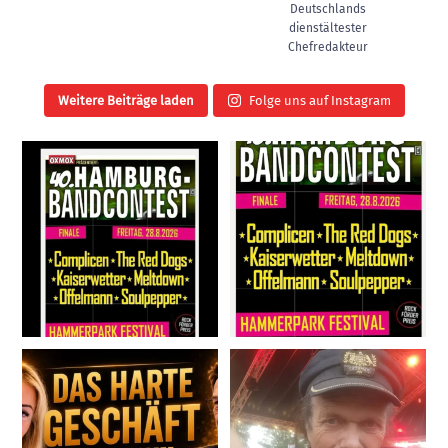
Deutschlands
dienstältester
Chefredakteur
Weitere Beiträge laden
Folge uns auf Instagram
oxmoxhh
oxmoxhh
3
0
5
0
oxmoxhh
oxmoxhh
6
0
28
0