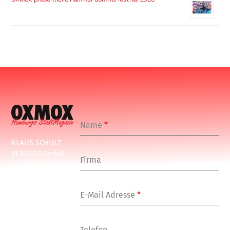
Name
*
KLAUS SCHULZ
VERLAGS GmbH
Firma
Schulenbeksweg
1
20535 Hamburg
E-Mail Adresse
*
Tel: +49-(0)-40-
24877-7
Fax: +49-(0)-40-
Telefon