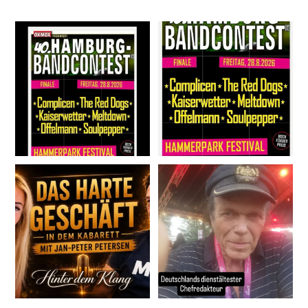
oxmoxhh
oxmoxhh
3
0
5
0
oxmoxhh
oxmoxhh
6
0
28
0