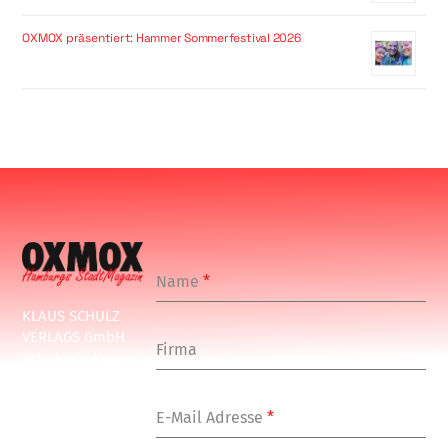
OXMOX präsentiert: Hammer Sommerfestival 2026
Name
*
KLAUS SCHULZ
VERLAGS GmbH
Firma
Schulenbeksweg
1
20535 Hamburg
E-Mail Adresse
*
Tel: +49-(0)-40-