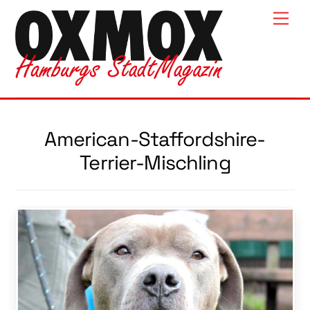
Skip
Men
to
content
American-Staffordshire-
Terrier-Mischling