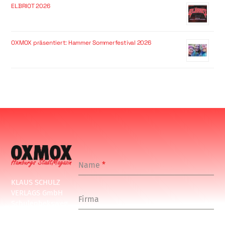
ELBRIOT 2026
OXMOX präsentiert: Hammer Sommerfestival 2026
Name
*
KLAUS SCHULZ
VERLAGS GmbH
Firma
Schulenbeksweg
1
20535 Hamburg