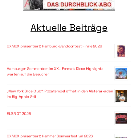
Aktuelle Beiträge
OXMOX präsentiert: Hamburg-Bandcontest Finale 2026
Hamburger Sommerdom im XXL-Format: Diese Highlights
warten auf die Besucher
„New York Slice Club“: Pizzatempel öffnet in den Alsterarkaden
im Big-Apple-Stil
ELBRIOT 2026
OXMOX präsentiert: Hammer Sommerfestival 2026