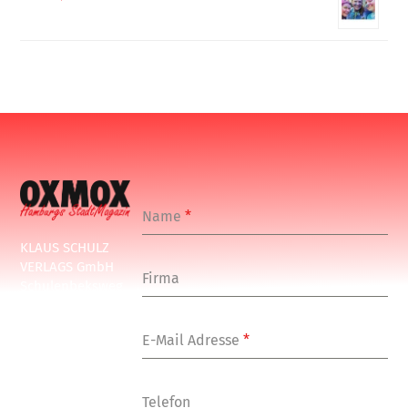
Name
*
KLAUS SCHULZ
VERLAGS GmbH
Firma
Schulenbeksweg
1
20535 Hamburg
E-Mail Adresse
*
Tel: +49-(0)-40-
24877-7
Fax: +49-(0)-40-
Telefon