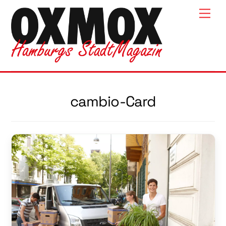
Skip
Men
to
content
cambio-Card