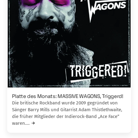
Platte des Monats: MASSIVE WAGONS, Triggerd!
Die britische Rockband wurde 2009 gegründet von
Sänger Barry Mills und Gitarrist Adam Thistlethwaite,
die früher Mitglieder der Indierock-Band „Ace Face“
waren.…