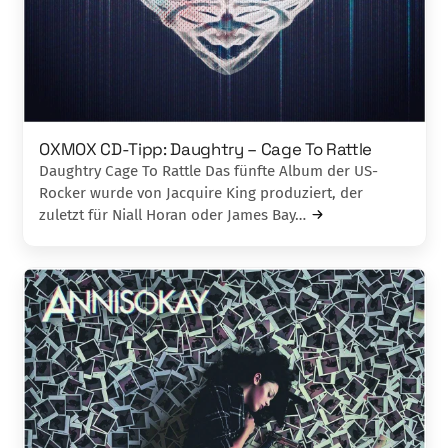
OXMOX CD-Tipp: Daughtry – Cage To Rattle
Daughtry Cage To Rattle Das fünfte Album der US-
Rocker wurde von Jacquire King produziert, der
zuletzt für Niall Horan oder James Bay…