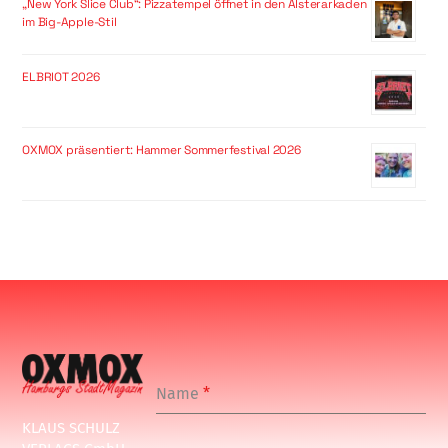
„New York Slice Club“: Pizzatempel öffnet in den Alsterarkaden
im Big-Apple-Stil
ELBRIOT 2026
OXMOX präsentiert: Hammer Sommerfestival 2026
Name
*
KLAUS SCHULZ