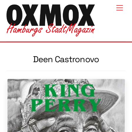
Skip
Men
to
content
Deen Castronovo