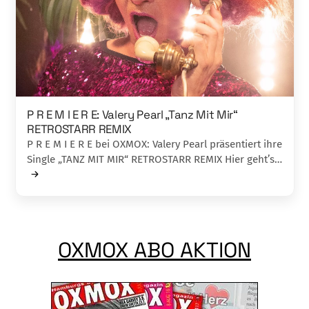
P R E M I E R E: Valery Pearl „Tanz Mit Mir“
RETROSTARR REMIX
P R E M I E R E bei OXMOX: Valery Pearl präsentiert ihre
Single „TANZ MIT MIR“ RETROSTARR REMIX Hier geht’s…
OXMOX ABO AKTION