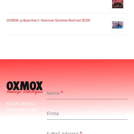
OXMOX präsentiert: Hammer Sommerfestival 2026
Name
*
KLAUS SCHULZ
VERLAGS GmbH
Firma
Schulenbeksweg
1
20535 Hamburg
E-Mail Adresse
*