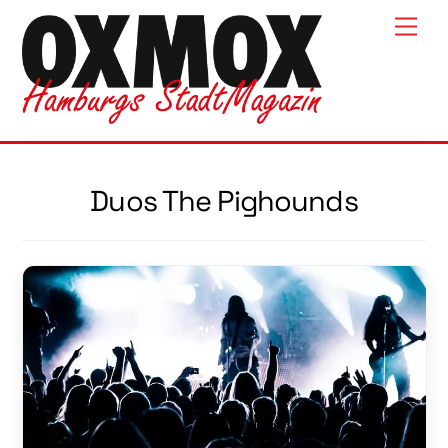
Skip
Men
to
content
Duos The Pighounds