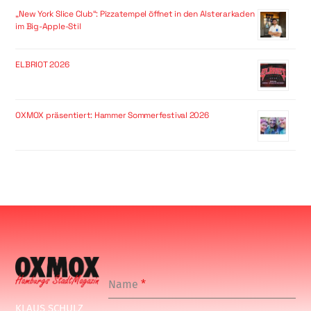
„New York Slice Club“: Pizzatempel öffnet in den Alsterarkaden
im Big-Apple-Stil
ELBRIOT 2026
OXMOX präsentiert: Hammer Sommerfestival 2026
Name
*
KLAUS SCHULZ