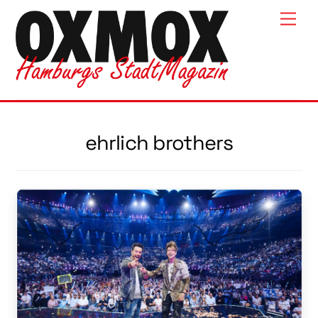
Skip
Men
to
content
ehrlich brothers