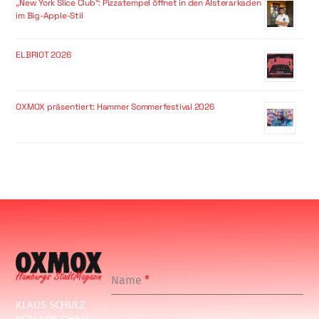
„New York Slice Club“: Pizzatempel öffnet in den Alsterarkaden
im Big-Apple-Stil
ELBRIOT 2026
OXMOX präsentiert: Hammer Sommerfestival 2026
Name
*
KLAUS SCHULZ