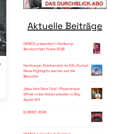
Aktuelle Beiträge
OXMOX präsentiert: Hamburg-
Bandcontest Finale 2026
e
Hamburger Sommerdom im XXL-Format:
Diese Highlights warten auf die
Besucher
„New York Slice Club“: Pizzatempel
öffnet in den Alsterarkaden im Big-
Apple-Stil
ELBRIOT 2026