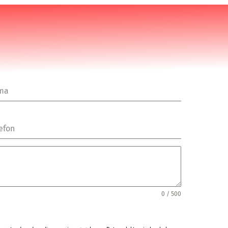
rma
efon
0 / 500