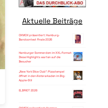
Aktuelle Beiträge
OXMOX präsentiert: Hamburg-
Bandcontest Finale 2026
Hamburger Sommerdom im XXL-Format:
Diese Highlights warten auf die
Besucher
„New York Slice Club“: Pizzatempel
öffnet in den Alsterarkaden im Big-
Apple-Stil
ELBRIOT 2026