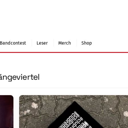
Bandcontest
Leser
Merch
Shop
ängeviertel