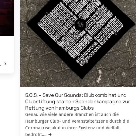
…
S.O.S. – Save Our Sounds: Clubkombinat und
Clubstiftung starten Spendenkampagne zur
Rettung von Hamburgs Clubs
Genau wie viele andere Branchen ist auch die
Hamburger Club- und Veranstalterszene durch die
Coronakrise akut in ihrer Existenz und Vielfalt
bedroht.…