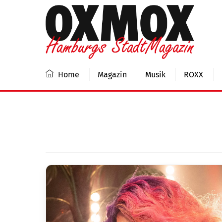
Skip
to
content
Home
Magazin
Musik
ROXX