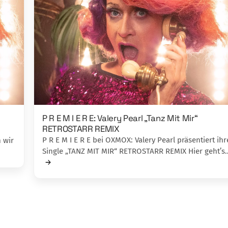
P R E M I E R E: Valery Pearl „Tanz Mit Mir“
RETROSTARR REMIX
P R E M I E R E bei OXMOX: Valery Pearl präsentiert ihr
 wir
Single „TANZ MIT MIR“ RETROSTARR REMIX Hier geht’s