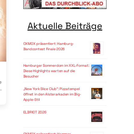
Aktuelle Beiträge
OXMOX präsentiert: Hamburg-
Bandcontest Finale 2026
Hamburger Sommerdom im XXL-Format:
Diese Highlights warten auf die
Besucher
e
…
„New York Slice Club“: Pizzatempel
öffnet in den Alsterarkaden im Big-
Apple-Stil
ELBRIOT 2026