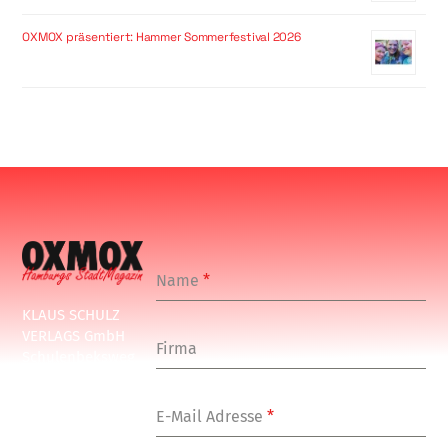
OXMOX präsentiert: Hammer Sommerfestival 2026
Name
*
KLAUS SCHULZ
VERLAGS GmbH
Firma
Schulenbeksweg
1
20535 Hamburg
E-Mail Adresse
*
Tel: +49-(0)-40-