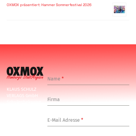
OXMOX präsentiert: Hammer Sommerfestival 2026
Name
*
KLAUS SCHULZ
VERLAGS GmbH
Firma
Schulenbeksweg
1
20535 Hamburg
E-Mail Adresse
*
Tel: +49-(0)-40-
24877-7