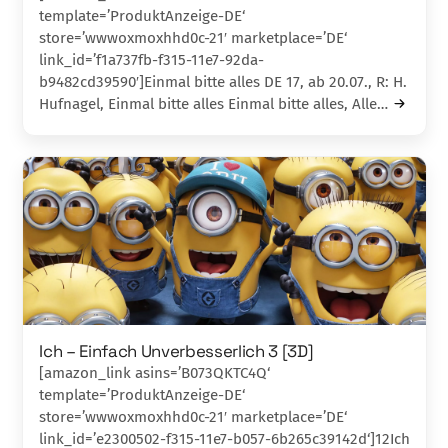
template=’ProduktAnzeige-DE‘
store=’wwwoxmoxhhd0c-21′ marketplace=’DE‘
link_id=’f1a737fb-f315-11e7-92da-
b9482cd39590′]Einmal bitte alles DE 17, ab 20.07., R: H.
Hufnagel, Einmal bitte alles Einmal bitte alles, Alle…
Ich – Einfach Unverbesserlich 3 [3D]
[amazon_link asins=’B073QKTC4Q‘
template=’ProduktAnzeige-DE‘
store=’wwwoxmoxhhd0c-21′ marketplace=’DE‘
link_id=’e2300502-f315-11e7-b057-6b265c39142d‘]12Ich