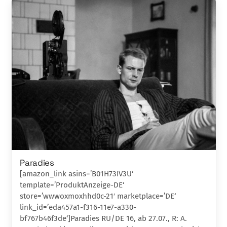
Paradies
[amazon_link asins=’B01H73IV3U‘
template=’ProduktAnzeige-DE‘
store=’wwwoxmoxhhd0c-21′ marketplace=’DE‘
link_id=’eda457a1-f316-11e7-a330-
bf767b46f3de‘]Paradies RU/DE 16, ab 27.07., R: A.