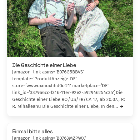
Die Geschichte einer Liebe
[amazon_link asins=’B076G5BBVS‘
template=’ProduktAnzeige-DE‘
store=’wwwoxmoxhhd0c-21′ marketplace=’DE‘
link_id=’3379a6cc-f316-11e7-92e2-592946254c35′]Die
Geschichte einer Liebe RO/US/FR/CA 17, ab 20.07., R:
R. Mihai­le­anu Die Geschichte einer Liebe, In den…
Einmal bitte alles
[amazon_link asins=’B0763MZPWX‘