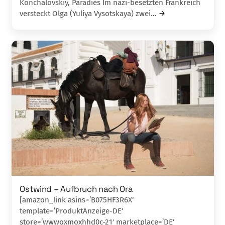
Konchalovs­kiy, Paradies Im nazi-besetzten Frankreich
versteckt Olga (Yu­liya Vysotskaya) zwei…
Ostwind – Aufbruch nach Ora
[amazon_link asins=’B075HF3R6X‘
template=’ProduktAnzeige-DE‘
store=’wwwoxmoxhhd0c-21′ marketplace=’DE‘