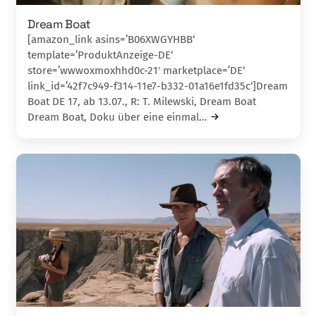
Dream Boat
[amazon_link asins=’B06XWGYHBB‘
template=’ProduktAnzeige-DE‘
store=’wwwoxmoxhhd0c-21′ marketplace=’DE‘
link_id=’42f7c949-f314-11e7-b332-01a16e1fd35c‘]Dream
Boat DE 17, ab 13.07., R: T. Milewski, Dream Boat
Dream Boat, Doku über eine einmal…