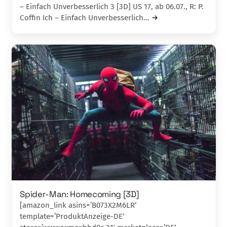
– Einfach Unverbesserlich 3 [3D] US 17, ab 06.07., R: P.
Coffin Ich – Einfach Unverbesserlich…
Spider-Man: Homecoming [3D]
[amazon_link asins=’B073X2M6LR‘
template=’ProduktAnzeige-DE‘