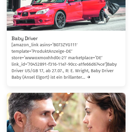
Baby Driver
[amazon_link asins=’B073ZYG111′
template=’ProduktAnzeige-DE‘
store=’wwwoxmoxhhd0c-21′ marketplace=’DE‘
link_id=’70452891-f316-11e7-90cc-a1fe66d674ce‘]Baby
Driver US/GB 17, ab 27.07., R: E. Wright, Baby Driver
Baby (Ansel Elgort) ist ein brillanter…