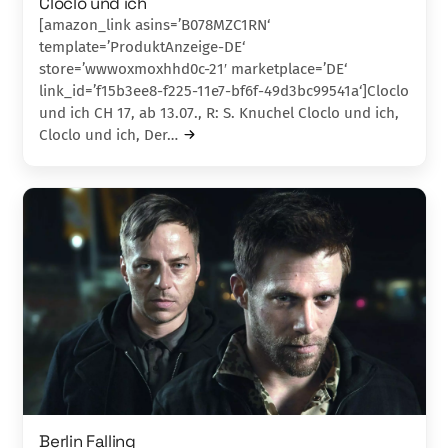
Cloclo und ich
[amazon_link asins=’B078MZC1RN‘
template=’ProduktAnzeige-DE‘
store=’wwwoxmoxhhd0c-21′ marketplace=’DE‘
link_id=’f15b3ee8-f225-11e7-bf6f-49d3bc99541a‘]Cloclo
und ich CH 17, ab 13.07., R: S. Knuchel Cloclo und ich,
Cloclo und ich, Der…
Berlin Falling