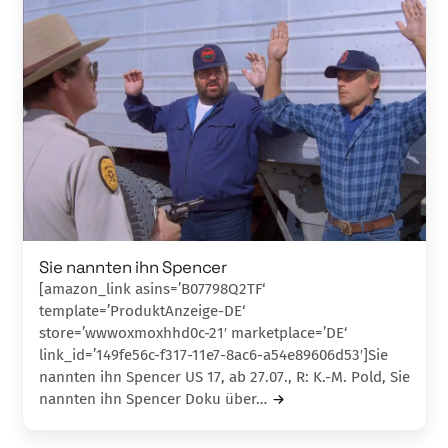
Sie nannten ihn Spencer
[amazon_link asins=’B07798Q2TF‘
template=’ProduktAnzeige-DE‘
store=’wwwoxmoxhhd0c-21′ marketplace=’DE‘
link_id=’149fe56c-f317-11e7-8ac6-a54e89606d53′]Sie
nannten ihn Spencer US 17, ab 27.07., R: K.-M. Pold, Sie
nannten ihn Spencer Doku über…