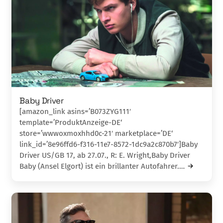
Baby Driver
[amazon_link asins=’B073ZYG111′
template=’ProduktAnzeige-DE‘
store=’wwwoxmoxhhd0c-21′ marketplace=’DE‘
link_id=’8e96ffd6-f316-11e7-8572-1dc9a2c870b7′]Baby
Driver US/GB 17, ab 27.07., R: E. Wright,Baby Driver
Baby (Ansel Elgort) ist ein brillanter Auto­fahr­­­er.…