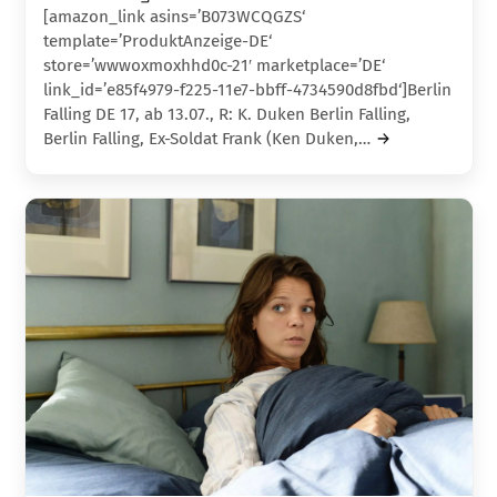
[amazon_link asins=’B073WCQGZS‘
template=’ProduktAnzeige-DE‘
store=’wwwoxmoxhhd0c-21′ marketplace=’DE‘
link_id=’e85f4979-f225-11e7-bbff-4734590d8fbd‘]Berlin
Falling DE 17, ab 13.07., R: K. Duken Berlin Falling,
Berlin Falling, Ex-Soldat Frank (Ken Duken,…