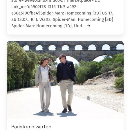
store=’wwwoxmoxhhd0c-21′ marketplace=’DE‘
link_id=’d4909f78-f315-11e7-a492-
e30a5190fbe4′]Spider-Man: Homecoming [3D] US 17,
ab 13.07., R: J. Watts, Spider-Man: Homecoming [3D]
Spider-Man: Homecoming [3D], Und…
Paris kann warten