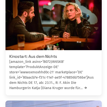
Kinostart: Aus dem Nichts
[amazon_link asins=’B072JW6SKB‘
template=’ProduktAnzeige-DE‘
store=’wwwoxmoxhhd0c-21′ marketplace=’DE‘
link_id=’80aacb7e-f31c-11e7-ae5f-478856b756be‘]Aus
dem Nichts DE 17, ab: 23.11., R: F. Akin Die
Hamburgerin Katja (Diana Kruger wurde für…