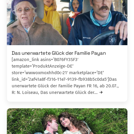
Das unerwartete Glück der Familie Payan
[amazon_link asins=’B076FY3SF3′
template=’ProduktAnzeige-DE‘
store=’wwwoxmoxhhd0c-21′ marketplace=’DE‘
link_id=’2af41a8f-f316-11e7-9139-fb938b5c0da5′]Das
unerwartete Glück der Familie Payan FR 16, ab 20.07.,
R: N. Loiseau, Das unerwartete Glück der…