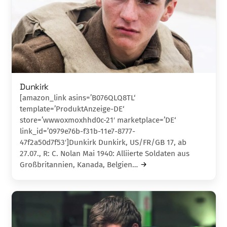
Dunkirk
[amazon_link asins=’B076QLQ8TL‘
template=’ProduktAnzeige-DE‘
store=’wwwoxmoxhhd0c-21′ marketplace=’DE‘
link_id=’0979e76b-f31b-11e7-8777-
47f2a50d7f53′]Dunkirk Dunkirk, US/FR/GB 17, ab
27.07., R: C. Nolan Mai 1940: Alliierte Soldaten aus
Großbri­tan­ni­en, Kanada, Belgien…