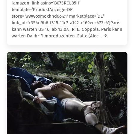
[amazon_link asins=’B073RCL85H‘
template=’ProduktAnzeige-DE‘
store=’wwwoxmoxhhd0c-21′ marketplace=’DE‘
link_id=’c354d9b6-f315-11e7-a142-c169eec473c4′]Paris
kann warten US 16, ab 13.07., R: E. Coppola, Paris kann
warten Da ihr Filmproduzenten-Gatte (Alec…