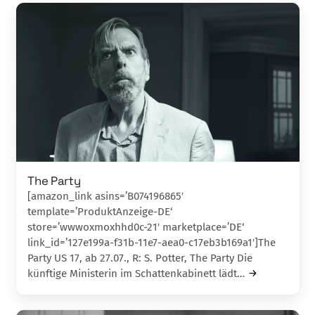
The Party
[amazon_link asins=’B074196865′
template=’ProduktAnzeige-DE‘
store=’wwwoxmoxhhd0c-21′ marketplace=’DE‘
link_id=’127e199a-f31b-11e7-aea0-c17eb3b169a1′]The
Party US 17, ab 27.07., R: S. Potter, The Party Die
künftige Ministerin im Schattenkabinett lä­dt…