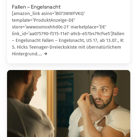
Fallen – Engelsnacht
[amazon_link asins=’B073WWFVKQ‘
template=’ProduktAnzeige-DE‘
store=’wwwoxmoxhhd0c-21′ marketplace=’DE‘
link_id=’aa075790-f315-11e7-a9cb-e57b479cf4e5′]Fallen
– Engelsnacht Fallen – Engelsnacht, US 17, ab 13.07., R:
S. Hicks Teenager-Dreieckskiste mit über­natürlichem
Hin­tergrund.…