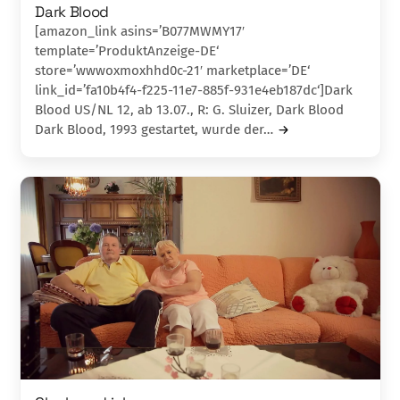
Dark Blood
[amazon_link asins=’B077MWMY17′
template=’ProduktAnzeige-DE‘
store=’wwwoxmoxhhd0c-21′ marketplace=’DE‘
link_id=’fa10b4f4-f225-11e7-885f-931e4eb187dc‘]Dark
Blood US/NL 12, ab 13.07., R: G. Sluizer, Dark Blood
Dark Blood, 1993 gestartet, wurde der…