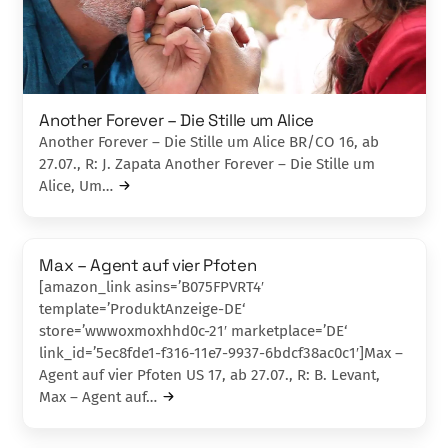
Another Forever – Die Stille um Alice
Another Forever – Die Stille um Alice BR/CO 16, ab
27.07., R: J. Zapata Another Forever – Die Stille um
Alice, Um…
Max – Agent auf vier Pfoten
[amazon_link asins=’B075FPVRT4′
template=’ProduktAnzeige-DE‘
store=’wwwoxmoxhhd0c-21′ marketplace=’DE‘
link_id=’5ec8fde1-f316-11e7-9937-6bdcf38ac0c1′]Max –
Agent auf vier Pfoten US 17, ab 27.07., R: B. Levant,
Max – Agent auf…