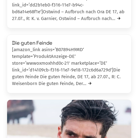
link_id=’dd2b1eb0-f316-11e7-b94c-
bd6a14e68f1e‘]Ostwind – Aufbruch nach Ora DE 17, ab
27.07., R: K. v. Garnier, Ostwind – Aufbruch nach…
Die guten Feinde
[amazon_link asins=’B07894H9MD‘
template=’ProduktAnzeige-DE‘
store=’wwwoxmoxhhd0c-21′ marketplace=’DE‘
link_id=’d14109cb-f316-11e7-9e18-172c6d6a729d‘]Die
guten Feinde Die guten Feinde, DE 17, ab 27.07., R: C.
Weisenborn Die guten Feinde, Der…