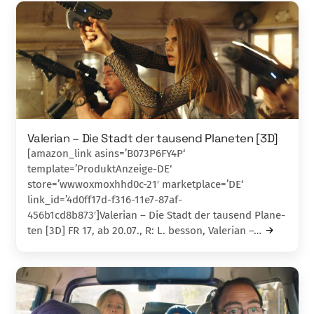
Valerian – Die Stadt der tausend Pla­ne­ten [3D]
[amazon_link asins=’B073P6FY4P‘
template=’ProduktAnzeige-DE‘
store=’wwwoxmoxhhd0c-21′ marketplace=’DE‘
link_id=’4d0ff17d-f316-11e7-87af-
456b1cd8b873′]Valerian – Die Stadt der tausend Pla­ne­
ten [3D] FR 17, ab 20.07., R: L. besson, Valerian –…