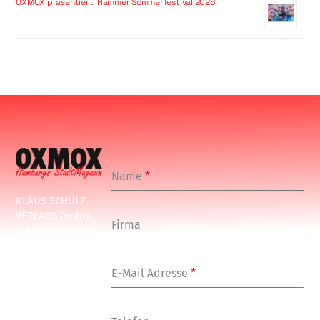
OXMOX präsentiert: Hammer Sommerfestival 2026
Name
*
KLAUS SCHULZ
VERLAGS GmbH
Firma
Schulenbeksweg
1
20535 Hamburg
E-Mail Adresse
*
Tel: +49-(0)-40-
24877-7
Fax: +49-(0)-40-