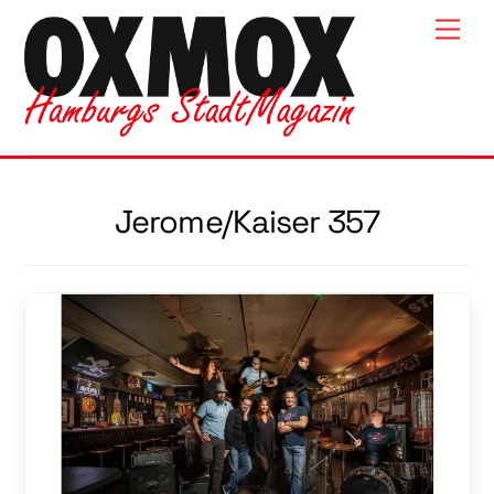
Skip
Men
to
content
Jerome/Kaiser 357