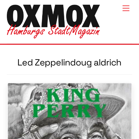
Skip
Men
to
content
Led Zeppelindoug aldrich