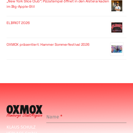
„New York Slice Club“: Pizzatempel öffnet in den Alsterarkaden
im Big-Apple-Stil
ELBRIOT 2026
OXMOX präsentiert: Hammer Sommerfestival 2026
Name
*
KLAUS SCHULZ