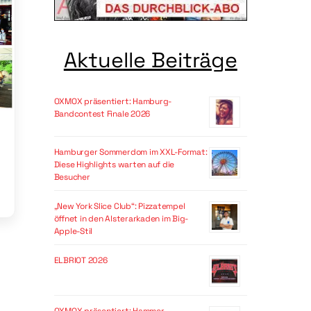
Aktuelle Beiträge
OXMOX präsentiert: Hamburg-
Bandcontest Finale 2026
Hamburger Sommerdom im XXL-Format:
Diese Highlights warten auf die
Besucher
„New York Slice Club“: Pizzatempel
öffnet in den Alsterarkaden im Big-
Apple-Stil
ELBRIOT 2026