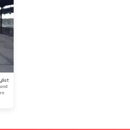
list
 und
ern