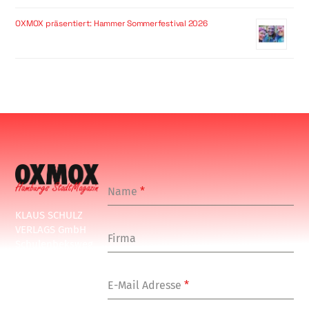
OXMOX präsentiert: Hammer Sommerfestival 2026
Name
*
KLAUS SCHULZ
VERLAGS GmbH
Firma
Schulenbeksweg
1
20535 Hamburg
E-Mail Adresse
*
Tel: +49-(0)-40-