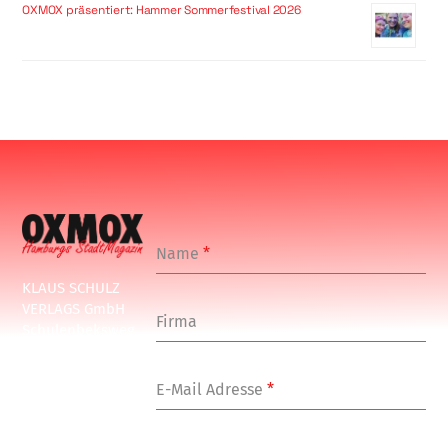
OXMOX präsentiert: Hammer Sommerfestival 2026
Name
*
KLAUS SCHULZ
VERLAGS GmbH
Firma
Schulenbeksweg
1
20535 Hamburg
E-Mail Adresse
*
Tel: +49-(0)-40-
24877-7