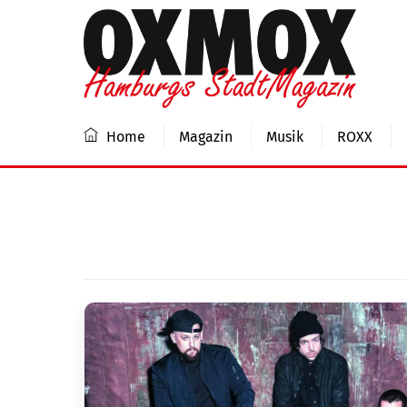
Skip
to
content
Home
Magazin
Musik
ROXX