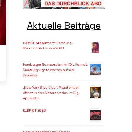
Aktuelle Beiträge
OXMOX präsentiert: Hamburg-
Bandcontest Finale 2026
Hamburger Sommerdom im XXL-Format:
Diese Highlights warten auf die
Besucher
„New York Slice Club“: Pizzatempel
öffnet in den Alsterarkaden im Big-
Apple-Stil
ELBRIOT 2026