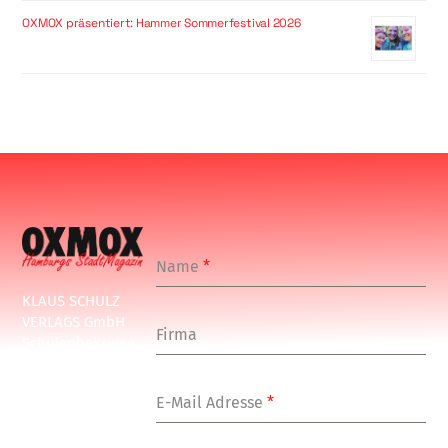
OXMOX präsentiert: Hammer Sommerfestival 2026
Name
*
KLAUS SCHULZ
VERLAGS GmbH
Firma
Schulenbeksweg
1
20535 Hamburg
E-Mail Adresse
*
Tel: +49-(0)-40-
24877-7