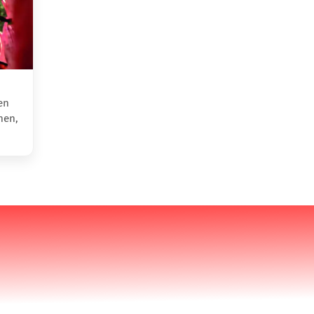
en
hen,