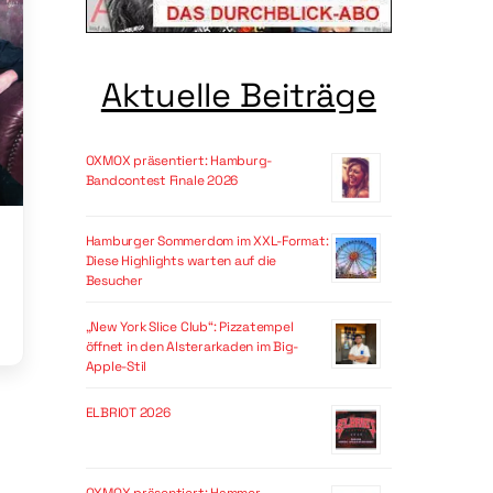
Aktuelle Beiträge
OXMOX präsentiert: Hamburg-
Bandcontest Finale 2026
Hamburger Sommerdom im XXL-Format:
Diese Highlights warten auf die
Besucher
„New York Slice Club“: Pizzatempel
öffnet in den Alsterarkaden im Big-
Apple-Stil
ELBRIOT 2026