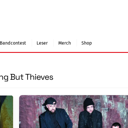
Bandcontest
Leser
Merch
Shop
ng But Thieves