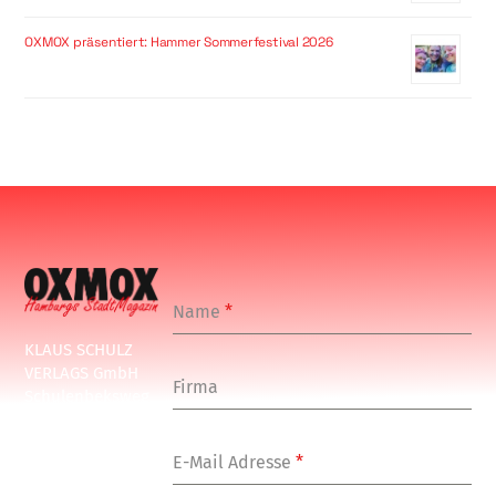
OXMOX präsentiert: Hammer Sommerfestival 2026
Name
*
KLAUS SCHULZ
VERLAGS GmbH
Firma
Schulenbeksweg
1
20535 Hamburg
E-Mail Adresse
*
Tel: +49-(0)-40-