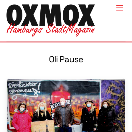
Skip
Men
to
content
Oli Pause