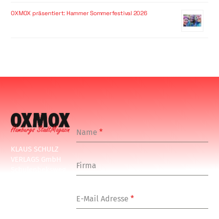
OXMOX präsentiert: Hammer Sommerfestival 2026
Name
*
KLAUS SCHULZ
VERLAGS GmbH
Firma
Schulenbeksweg
1
20535 Hamburg
E-Mail Adresse
*
Tel: +49-(0)-40-